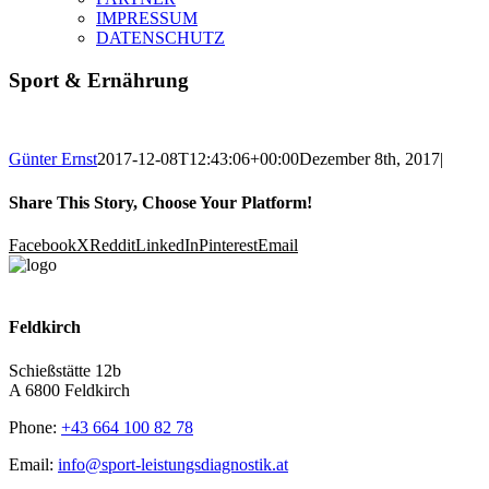
IMPRESSUM
DATENSCHUTZ
Sport & Ernährung
Günter Ernst
2017-12-08T12:43:06+00:00
Dezember 8th, 2017
|
Share This Story, Choose Your Platform!
Facebook
X
Reddit
LinkedIn
Pinterest
Email
Feldkirch
Schießstätte 12b
A 6800 Feldkirch
Phone:
+43 664 100 82 78
Email:
info@sport-leistungsdiagnostik.at